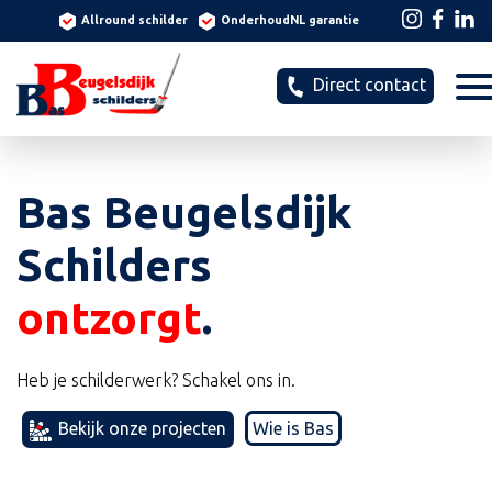
Allround schilder
OnderhoudNL garantie
Direct contact
Bas Beugelsdijk
Schilders
ontzorgt
.
Heb je schilderwerk? Schakel ons in.
Bekijk onze projecten
Wie is Bas