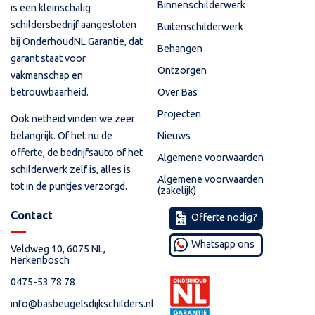
Binnenschilderwerk
is een kleinschalig
schildersbedrijf aangesloten
Buitenschilderwerk
bij OnderhoudNL Garantie, dat
Behangen
garant staat voor
Ontzorgen
vakmanschap en
betrouwbaarheid.
Over Bas
Projecten
Ook netheid vinden we zeer
Nieuws
belangrijk. Of het nu de
offerte, de bedrijfsauto of het
Algemene voorwaarden
schilderwerk zelf is, alles is
Algemene voorwaarden
tot in de puntjes verzorgd.
(zakelijk)
Contact
Offerte nodig?
Whatsapp ons
Veldweg 10, 6075 NL,
Herkenbosch
0475-53 78 78
info@basbeugelsdijkschilders.nl