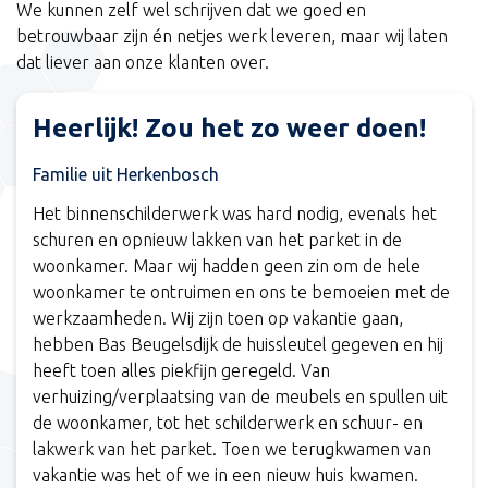
We kunnen zelf wel schrijven dat we goed en
Buitenschilderwerk
betrouwbaar zijn én netjes werk leveren, maar wij laten
Behangen
dat liever aan onze klanten over.
Ontzorgen
Zou het zo weer doen!
Zeer tevr
kenbosch
Bert Schmitz
derwerk was hard nodig, evenals het
Na een goed advi
euw lakken van het parket in de
zeker vakkundig 
 wij hadden geen zin om de hele
dank voor de inz
ntruimen en ons te bemoeien met de
Wij zijn toen op vakantie gaan,
lsdijk de huissleutel gegeven en hij
 piekfijn geregeld. Van
aatsing van de meubels en spullen uit
ot het schilderwerk en schuur- en
 parket. Toen we terugkwamen van
t of we in een nieuw huis kwamen.