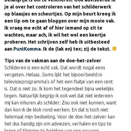
je al over het controleren van het schilderwerk
op blaasjes en scheurtjes. Op mijn beurt kreeg ik
een tip om te gaan bloggen over mijn mooie vak.
Ik vraag me echt af of hier iemand op zit te
wachten, maar ach, ik wil het wel een keertje
proberen. Het schrijven zelf heb ik uitbesteed
aan
PuntKomma
. Ik de (lak en) tex; zij de tekst.
Tips van de vakman aan de doe-het-zelver
Schilderen is een echt vak. Dat wordt nogal eens
vergeten. Helaas. Soms lijkt het bijvoorbeeld in
televisieprogramma’s of het een fluitje van een cent
is. Dat is niet zo. Ik kom het tegendeel bijna wekelijks
tegen. Natuurlijk begrijp ik ook wel dat niet iedereen
mij kan inhuren als schilder. Zou ook niet kunnen, want
dan kon ik de klok rond werken. En dat is toch niet
helemaal mijn bedoeling. Voor de doe-het-zelver kan
het dus handig zijn om adviezen, verhalen en tips te
lezen of filmpjes te bekijken van een ervaren