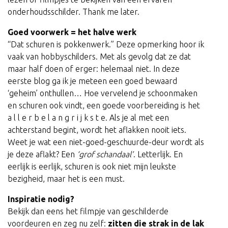
onderhoudsschilder. Thank me later.
Goed voorwerk = het halve werk
“Dat schuren is pokkenwerk.” Deze opmerking hoor ik
vaak van hobbyschilders. Met als gevolg dat ze dat
maar half doen of erger: helemaal niet. In deze
eerste blog ga ik je meteen een goed bewaard
‘geheim’ onthullen… Hoe vervelend je schoonmaken
en schuren ook vindt, een goede voorbereiding is het
a l l e r b e l a n g r i j k s t e. Als je al met een
achterstand begint, wordt het aflakken nooit iets.
Weet je wat een niet-goed-geschuurde-deur wordt als
je deze aflakt? Een
‘grof schandaal’
. Letterlijk. En
eerlijk is eerlijk, schuren is ook niet mijn leukste
bezigheid, maar het is een must.
Inspiratie nodig?
Bekijk dan eens het filmpje van geschilderde
voordeuren en zeg nu zelf:
zitten die strak in de lak