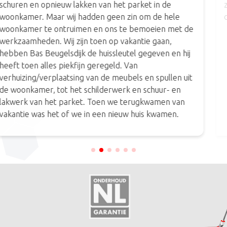
zeker vakkundig vakwerk. Bas, Detlef en collega’s
dank voor de inzet. #zeertevreden