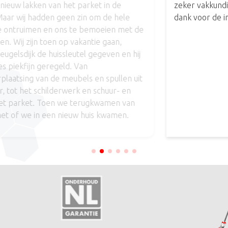
zeker vakkundig vakwerk. Bas, Detlef en collega’s
dank voor de inzet. #zeertevreden