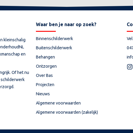
Waar ben je naar op zoek?
Co
Binnenschilderwerk
Ve
n kleinschalig
j OnderhoudNL
Buitenschilderwerk
04
vakmanschap en
Behangen
inf
Ontzorgen
grijk. Of het nu
Over Bas
t schilderwerk
Projecten
verzorgd.
Nieuws
Algemene voorwaarden
Algemene voorwaarden (zakelijk)