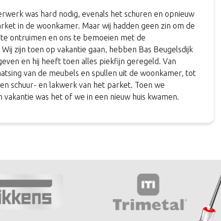
es, en goede kleurstelling vlug maar zeker vakkundig
tlef en collega’s dank voor de inzet. #zeertevreden