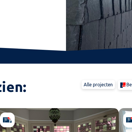
ien:
Alle projecten
Be