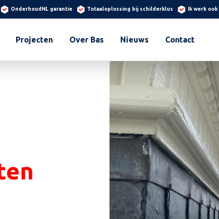
OnderhoudNL garantie
Totaaloplossing bij schilderklus
Ik werk ook
Projecten
Over Bas
Nieuws
Contact
ten