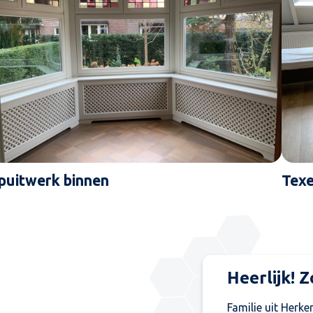
puitwerk binnen
Texe
Zeer tevr
Bert Schmitz