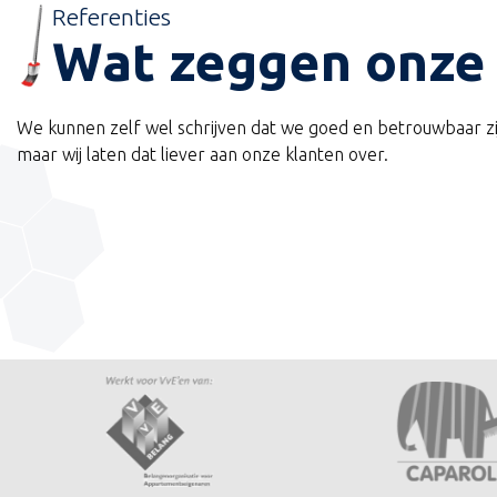
Referenties
n die
Het binnenschilderwerk was hard nodig,
Wat zeggen onz
ndig,
lakken van het parket in de woonkamer.
hele woonkamer te ontruimen en ons t
werkzaamheden. Wij zijn toen op vakanti
We kunnen zelf wel schrijven dat we goed en betrouwbaar zi
de huissleutel gegeven en hij heeft toen 
maar wij laten dat liever aan onze klanten over.
verhuizing/verplaatsing van de meubels 
het schilderwerk en schuur- en lakwerk 
terugkwamen van vakantie was het of we