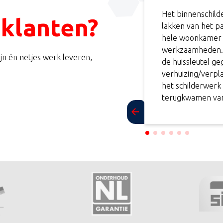
 evenals het schuren en opnieuw
Na een goed advi
e
klanten?
 Maar wij hadden geen zin om de
vakwerk. Bas, De
e bemoeien met de
e gaan, hebben Bas Beugelsdijk
jn én netjes werk leveren,
alles piekfijn geregeld. Van
en spullen uit de woonkamer, tot
van het parket. Toen we
 in een nieuw huis kwamen.