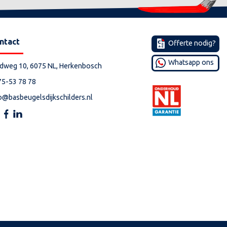
ntact
Offerte nodig?
Whatsapp ons
ldweg 10, 6075 NL, Herkenbosch
75-53 78 78
o@basbeugelsdijkschilders.nl